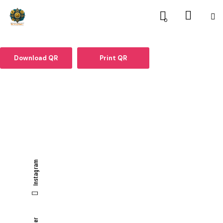
0
Download QR
Print QR
Instagram