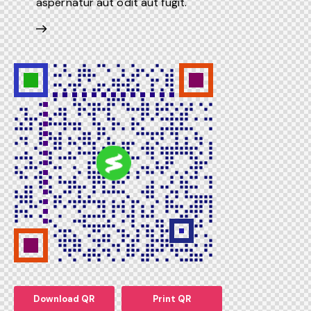
aspernatur aut odit aut fugit.
Download QR
Print QR